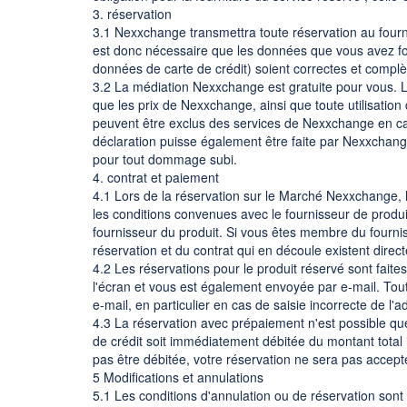
3. réservation
3.1 Nexxchange transmettra toute réservation au fourn
est donc nécessaire que les données que vous avez four
données de carte de crédit) soient correctes et complè
3.2 La médiation Nexxchange est gratuite pour vous. La
que les prix de Nexxchange, ainsi que toute utilisation
peuvent être exclus des services de Nexxchange en cas 
déclaration puisse également être faite par Nexxchang
pour tout dommage subi.
4. contrat et paiement
4.1 Lors de la réservation sur le Marché Nexxchange, l
les conditions convenues avec le fournisseur de produi
fournisseur du produit. Si vous êtes membre du fournis
réservation et du contrat qui en découle existent dire
4.2 Les réservations pour le produit réservé sont fait
l'écran et vous est également envoyée par e-mail. Tout
e-mail, en particulier en cas de saisie incorrecte de l'a
4.3 La réservation avec prépaiement n'est possible qu
de crédit soit immédiatement débitée du montant total i
pas être débitée, votre réservation ne sera pas accept
5 Modifications et annulations
5.1 Les conditions d'annulation ou de réservation sont 