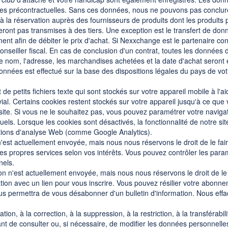
res précontractuelles. Sans ces données, nous ne pouvons pas conclur
 la réservation auprès des fournisseurs de produits dont les produits 
ront pas transmises à des tiers. Une exception est le transfert de do
ment afin de débiter le prix d'achat. Si Nexxchange est le partenaire co
nseiller fiscal. En cas de conclusion d'un contrat, toutes les données d
. Le nom, l'adresse, les marchandises achetées et la date d'achat seront 
données est effectué sur la base des dispositions légales du pays de vo
t de petits fichiers texte qui sont stockés sur votre appareil mobile à l'
ial. Certains cookies restent stockés sur votre appareil jusqu'à ce que
site. Si vous ne le souhaitez pas, vous pouvez paramétrer votre navigat
uels. Lorsque les cookies sont désactivés, la fonctionnalité de notre sit
ctions d'analyse Web (comme Google Analytics).
n'est actuellement envoyée, mais nous nous réservons le droit de le faire
 ses propres services selon vos intérêts. Vous pouvez contrôler les pa
nels.
ion n'est actuellement envoyée, mais nous nous réservons le droit de le f
tion avec un lien pour vous inscrire. Vous pouvez résilier votre abonn
vous permettra de vous désabonner d'un bulletin d'information. Nous e
ation, à la correction, à la suppression, à la restriction, à la transférabi
t de consulter ou, si nécessaire, de modifier les données personnell