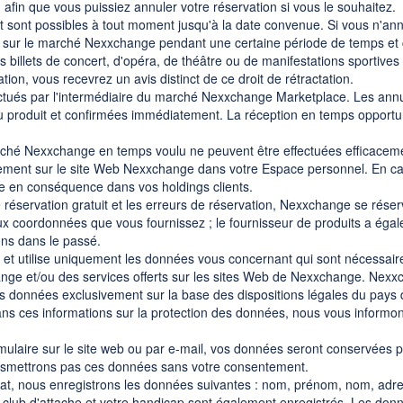
afin que vous puissiez annuler votre réservation si vous le souhaitez.
t sont possibles à tout moment jusqu'à la date convenue. Si vous n'an
 sur le marché Nexxchange pendant une certaine période de temps et c
 billets de concert, d'opéra, de théâtre ou de manifestations sportive
ation, vous recevrez un avis distinct de ce droit de rétractation.
ctués par l'intermédiaire du marché Nexxchange Marketplace. Les annula
 produit et confirmées immédiatement. La réception en temps opportu
rché Nexxchange en temps voulu ne peuvent être effectuées efficacement
tement sur le site Web Nexxchange dans votre Espace personnel. En cas
te en conséquence dans vos holdings clients.
de réservation gratuit et les erreurs de réservation, Nexxchange se réser
oordonnées que vous fournissez ; le fournisseur de produits a égalemen
ons dans le passé.
e et utilise uniquement les données vous concernant qui sont nécessair
xchange et/ou des services offerts sur les sites Web de Nexxchange. Ne
os données exclusivement sur la base des dispositions légales du pays d
 ces informations sur la protection des données, nous vous informons
mulaire sur le site web ou par e-mail, vos données seront conservées 
nsmettrons pas ces données sans votre consentement.
rat, nous enregistrons les données suivantes : nom, prénom, nom, adre
e club d'attache et votre handicap sont également enregistrés. Les do