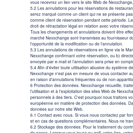
vous recevrez un lien vers le site Web de Nexxchange, 
5.2 Les annulations pour les réservations de restauran
serez marqué comme un client qui ne se présente pas
comme client de réservation pendant cette période. Les
droit de rétractation légal en relation avec votre réserv
Tous les changements et annulations doivent être effe
marché Nexxchange sont transmises au fournisseur du
l'opportunité de la modification ou de l'annulation.
5.3 Les annulations de réservations en ligne via le Ma
Nexxchange confirmant votre réservation, ou b) direc
envoyée par e-mail et l'annulation sera prise en comp
5.4 Afin d'éviter toute utilisation abusive du système 
Nexxchange n'est pas en mesure de vous contacter aux c
en raison d'annulations fréquentes ou de non-appariti
6 Protection des données. Nexxchange recueille, trait
l'utilisation et à l'exploitation des sites Web de Nex
personnels à des tiers. C'est pourquoi nous traitons v
européenne en matière de protection des données. Dans
données sur notre site Web.
6.1 Contact avec nous. Si vous nous contactez par for
et en cas de questions complémentaires. Nous ne tra
6.2 Stockage des données. Pour le traitement du cont
de passe. Lorsque vous jouez au golf, votre âge, votr