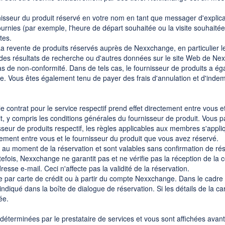
isseur du produit réservé en votre nom en tant que messager d'explicat
nies (par exemple, l'heure de départ souhaitée ou la visite souhaitée
tes.
 revente de produits réservés auprès de Nexxchange, en particulier le 
 des résultats de recherche ou d'autres données sur le site Web de Nexxc
de non-conformité. Dans de tels cas, le fournisseur de produits a égal
e. Vous êtes également tenu de payer des frais d'annulation et d'inde
e contrat pour le service respectif prend effet directement entre vous 
t, y compris les conditions générales du fournisseur de produit. Vous 
seur de produits respectif, les règles applicables aux membres s'appliqu
ctement entre vous et le fournisseur du produit que vous avez réservé.
es au moment de la réservation et sont valables sans confirmation de ré
efois, Nexxchange ne garantit pas et ne vérifie pas la réception de la 
dresse e-mail. Ceci n'affecte pas la validité de la réservation.
e par carte de crédit ou à partir du compte Nexxchange. Dans le cadre 
ndiqué dans la boîte de dialogue de réservation. Si les détails de la car
ée.
déterminées par le prestataire de services et vous sont affichées avant 