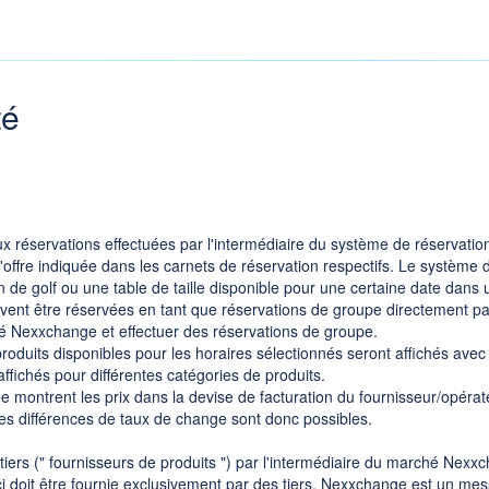
té
ux réservations effectuées par l'intermédiaire du système de réservat
l'offre indiquée dans les carnets de réservation respectifs. Le système d
n de golf ou une table de taille disponible pour une certaine date dans 
ivent être réservées en tant que réservations de groupe directement p
é Nexxchange et effectuer des réservations de groupe.
oduits disponibles pour les horaires sélectionnés seront affichés avec l
 affichés pour différentes catégories de produits.
e montrent les prix dans la devise de facturation du fournisseur/opérate
 des différences de taux de change sont donc possibles.
iers (" fournisseurs de produits ") par l'intermédiaire du marché N
-ci doit être fournie exclusivement par des tiers. Nexxchange est un mess