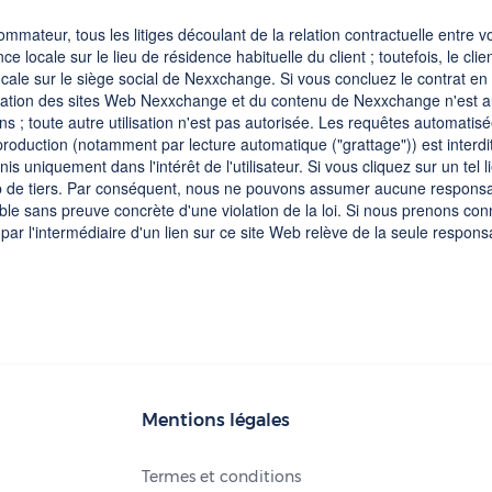
ommateur, tous les litiges découlant de la relation contractuelle entre
ocale sur le lieu de résidence habituelle du client ; toutefois, le cli
le sur le siège social de Nexxchange. Si vous concluez le contrat en 
lisation des sites Web Nexxchange et du contenu de Nexxchange n'est au
ions ; toute autre utilisation n'est pas autorisée. Les requêtes automati
eproduction (notamment par lecture automatique ("grattage")) est interd
rnis uniquement dans l'intérêt de l'utilisateur. Si vous cliquez sur un t
b de tiers. Par conséquent, nous ne pouvons assumer aucune responsab
e sans preuve concrète d'une violation de la loi. Si nous prenons con
 l'intermédiaire d'un lien sur ce site Web relève de la seule responsabi
Mentions légales
Termes et conditions